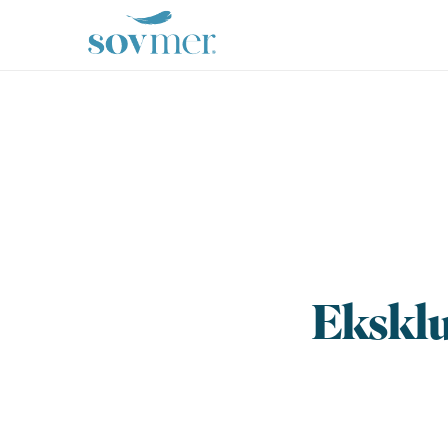
sovmer.se
Eksklus