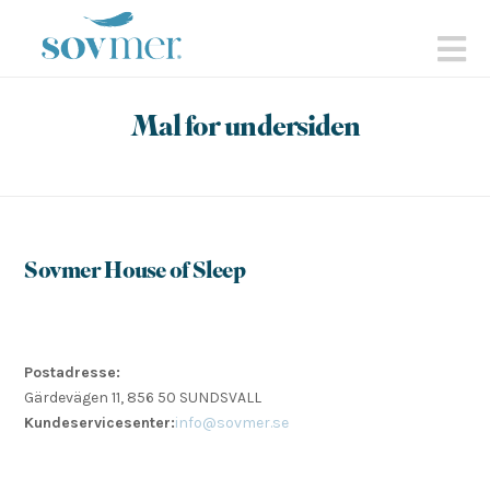
sovmer.se
N
Mal for undersiden
Sovmer House of Sleep
Postadresse:
Gärdevägen 11, 856 50 SUNDSVALL
Kundeservicesenter:
info@sovmer.se