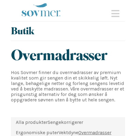
sovmer.se
Nav
Butik
Overmadrasser
Hos Sovmer finner du overmadrasser av premium
kvalitet som gir sengen din et skikkelig løft. Nyt
lange, behagelige netter og forleng sengens levetid
ved å beskytte madrassen. Våre overmadrasser er et
prisgunstig alternativ for deg som ønsker å
oppgradere søvnen uten å bytte ut hele sengen.
Alla produkter
Sengekorrigerer
Ergonomiske puter
Vektdyne
Overmadrasser