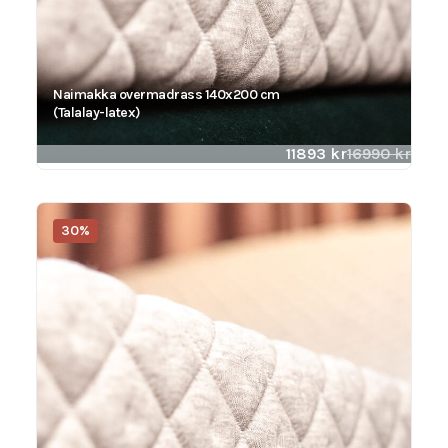
Naimakka overmadrass 140x200 cm
(Talalay-latex)
11893
kr
16990
kr
30%