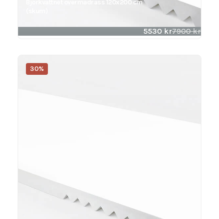
Björkvattnet overmadrass 120x200 cm
(skum)
5530
kr
7900
kr
30%