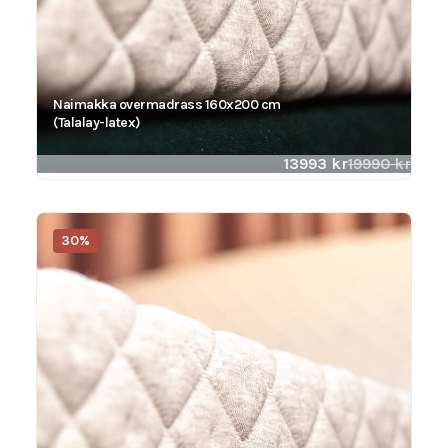
Naimakka overmadrass 160x200 cm
(Talalay-latex)
13993
kr
19990
kr
30%