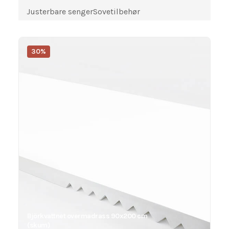
Justerbare senger
Sovetilbehør
30%
Björkvattnet overmadrass 90x200 cm
(skum)