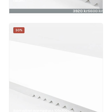
(skum)
3920
kr
5600
kr
30%
Björkvattnet overmadrass 105x200 cm