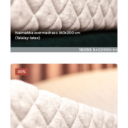
Naimakka overmadrass 180x200 cm
(Talalay-latex)
16093
kr
22990
kr
30%