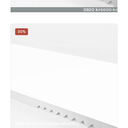
3920
kr
5600
kr
30%
Björkvattnet overmadrass 80x200 cm