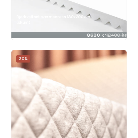
Björkvattnet overmadrass 180x200 cm
(skum)
8680
kr
12400
kr
30%