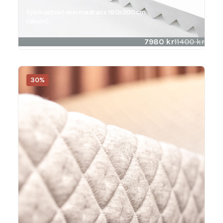
Björkvattnet overmadrass 160x200 cm
(skum)
7980
kr
11400
kr
30%