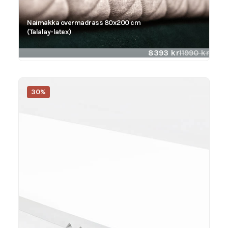
Naimakka overmadrass 80x200 cm
(Talalay-latex)
8393
kr
11990
kr
30%