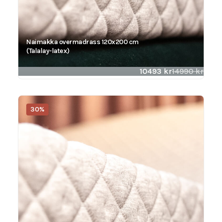
Naimakka overmadrass 120x200 cm
(Talalay-latex)
10493
kr
14990
kr
30%