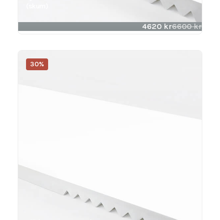
(skum)
4620
kr
6600
kr
30%