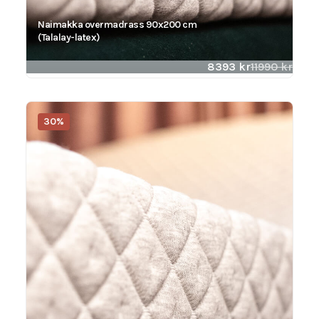
Naimakka overmadrass 90x200 cm
(Talalay-latex)
8393
kr
11990
kr
30%