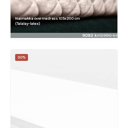
Naimakka overmadrass 105x200 cm
(Talalay-latex)
9093
kr
12990
kr
30%