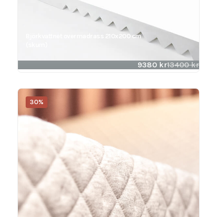
Björkvattnet overmadrass 210x200 cm
(skum)
9380
kr
13400
kr
30%