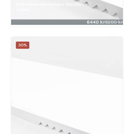
Björkvattnet overmadrass 140x200 cm
(skum)
6440
kr
9200
kr
30%