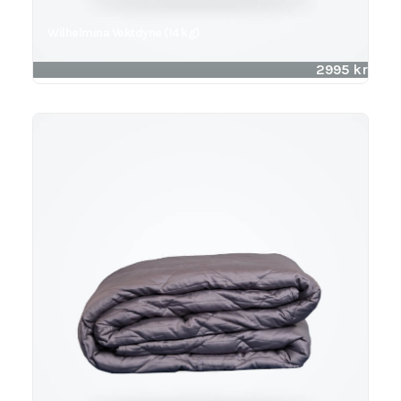
Wilhelmina Vektdyne (14 kg)
2995
kr