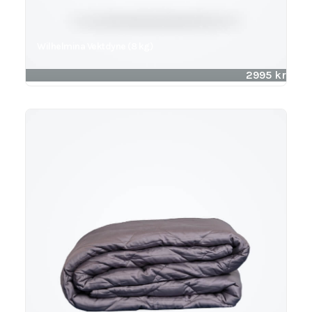
Wilhelmina Vektdyne (8 kg)
2995
kr