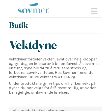
sovmer.se
Nav
Butik
Vektdyne
Vektdyner fordeler vekten jevnt over hele kroppen
og gir deg en følelse av å bli omfavnet. Å sove med
en tung dyne bidrar til å redusere stress og
forbedrer søvnkvaliteten. Hos Sovmer finner du
vektdyner i ulike vekter fra 6 til 14 kg.
Under produktene gir vi tips om hvilken vekt på
dynen du bør velge for å få mest mulig ut av den
behagelige, omfavnende følelsen.
Alla produkter
Sengekorrigerer