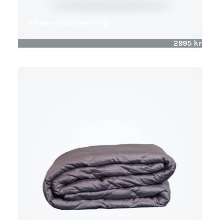
Wilhelmina Vektdyne (12 kg)
2995
kr