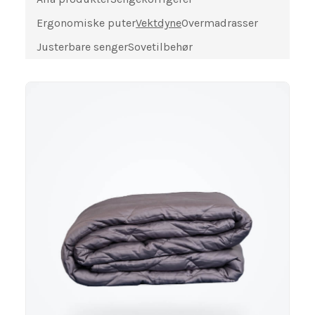
Ergonomiske puter
Vektdyne
Overmadrasser
Justerbare senger
Sovetilbehør