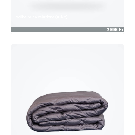
Wilhelmina Vektdyne (10 kg)
2995
kr