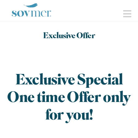
sovmer.se
N
Exclusive Offer
Exclusive Special
One time Offer only
for you!