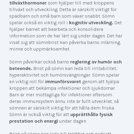
tillväxthormoner
som hjälper till med kroppens
tillväxt och utveckling. Detta är särskilt viktigt för
spädbarn och små barn som växer snabbt. Sömn
spelar också en viktig roll i
kognitiv utveckling.
Det
hjälper barnet att bearbeta och konsolidera
information som de har lärt sig under dagen. Det har
visat sig att sömnbrist kan påverka barns inlärning,
minne och uppmärksamhet.
Sömn påverkar också barns
reglering av humör och
beteende.
Brist på sömn kan leda till irritabilitet,
hyperaktivitet och humörsvängningar. Sömn spelar
en viktig roll för
immunförsvaret
genom att hjälpa
kroppen att bekämpa infektioner och sjukdomar.
Barn är mer mottagliga för infektioner eftersom
deras immunsystem ännu inte är fullt utvecklat, så
sömnen är särskilt viktig för att hålla dem friska.
Sömn är också viktig för att
upprätthålla fysisk
prestation och energi
under dagen.
Brist på sömn kan leda till trötthet och nedsatt