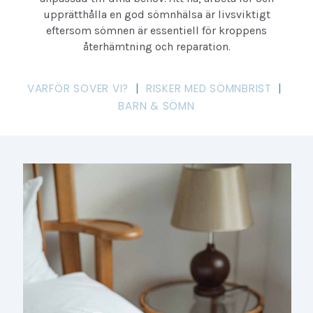
upprätthålla en god sömnhälsa är livsviktigt
eftersom sömnen är essentiell för kroppens
återhämtning och reparation.
VARFÖR SOVER VI?
|
RISKER MED SÖMNBRIST
|
BARN & SÖMN