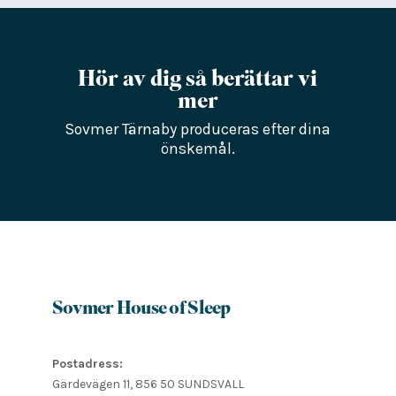
Hör av dig så berättar vi
mer
Sovmer Tärnaby produceras efter dina
önskemål.
Sovmer House of Sleep
Postadress:
Gärdevägen 11, 856 50 SUNDSVALL