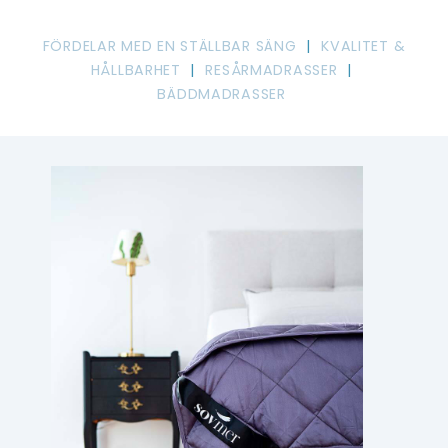
FÖRDELAR MED EN STÄLLBAR SÄNG
|
KVALITET &
HÅLLBARHET
|
RESÅRMADRASSER
|
BÄDDMADRASSER