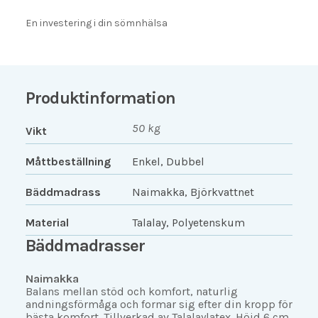
En investering i din sömnhälsa
Produktinformation
50 kg
Vikt
Måttbeställning
Enkel, Dubbel
Bäddmadrass
Naimakka, Björkvattnet
Material
Talalay, Polyetenskum
Bäddmadrasser
Naimakka
Balans mellan stöd och komfort, naturlig
andningsförmåga och formar sig efter din kropp för
bästa komfort. Tillverkad av Talalaylatex. Höjd 6 cm.