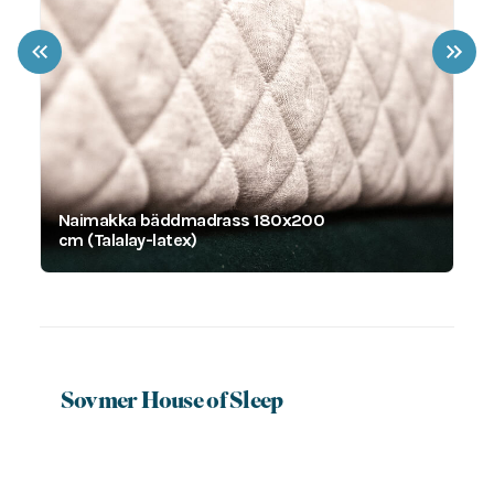
Naimakka bäddmadrass 180x200
cm (Talalay-latex)
23990
kr
Sovmer House of Sleep