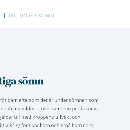
R
|
RIKTLINJER SÖMN
tiga sömn
g för barn eftersom det är under sömnen som
er och utvecklas. Under sömnen produceras
älper till med kroppens tillväxt och
kilt viktigt för spädbarn och små barn som