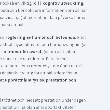
också en viktig roll i
kognitiv utveckling.
arbeta och konsolidera information som de har
 har visat sig att sömnbrist kan påverka barns
pmärksamhet.
rns
reglering av humör och beteende.
Brist
tabilitet, hyperaktivitet och humörsvängningar.
 för
immunförsvaret
genom att hjälpa
ktioner och sjukdomar. Barn är mer
er eftersom deras immunsystem ännu inte är
är särskilt viktig för att hålla dem friska.
att
upprätthålla fysisk prestation och
l trötthet och nedsatt prestation under dagen,
restation i skolan eller sportaktiviteter.