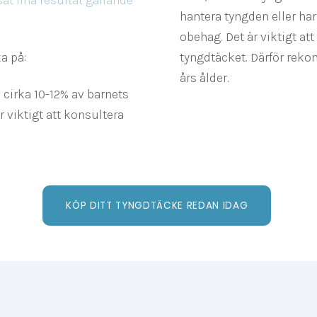
hantera tyngden eller h
obehag. Det är viktigt att
a på:
tyngdtäcket. Därför reko
års ålder.
cirka 10-12% av barnets
r viktigt att konsultera
KÖP DITT TYNGDTÄCKE REDAN IDAG