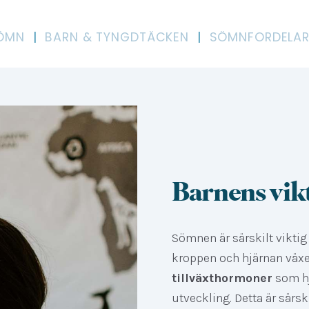
SÖMN
|
BARN & TYNGDTÄCKEN
|
SÖMNFORDELA
Barnens vik
Sömnen är särskilt vikti
kroppen och hjärnan väx
tillväxthormoner
som hj
utveckling. Detta är särs