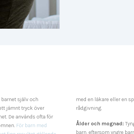
 barnet själv och
med en läkare eller en sp
ett jämnt tryck över
rådgivning.
et. De används ofta för
Ålder och mognad:
Tyng
sömnen.
För barn med
barn, eftersom yngre bar
t fina resultat gällande