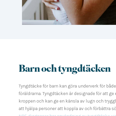
Barn och tyngdtäcken
Tyngdtäcke för barn kan göra underverk för både
föräldrarna.
Tyngdtäcken är designade för att ge 
kroppen och kan ge en känsla av lugn och tryggh
att hjälpa personer att koppla av och förbättra 
NPF-diagnoser har användning av tyngdtäcke visa