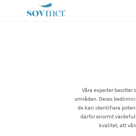
sovmer.se
Våra experter besitte
områden. Deras bedömning
de kan identifiera pote
därför enormt värdefull
kvalitet, att v