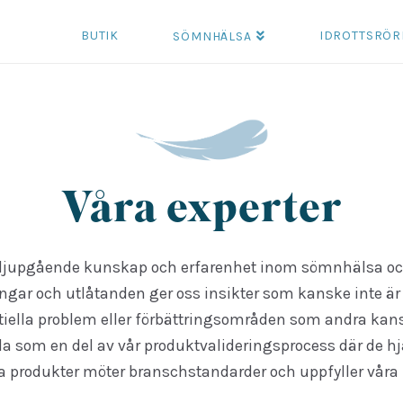
BUTIK
IDROTTSRÖR
SÖMNHÄLSA
Våra experter
r djupgående kunskap och erfarenhet inom sömnhälsa oc
ar och utlåtanden ger oss insikter som kanske inte är
ntiella problem eller förbättringsområden som andra kans
a som en del av vår produktvalideringsprocess där de hjäl
åra produkter möter branschstandarder och uppfyller vår