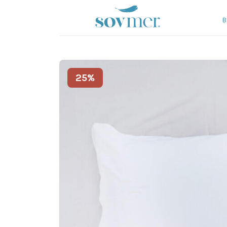
sovmer.se
B
25%