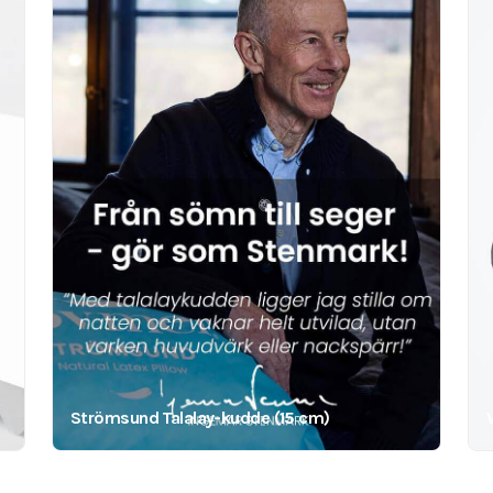
Strömsund Talalay-kudde (15 cm)
2695
kr
29