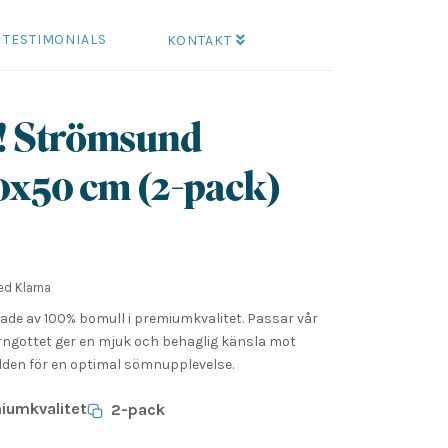
TESTIMONIALS
KONTAKT
r! Strömsund
0x50 cm (2-pack)
rande
t
d Klarna
rkade av 100% bomull i premiumkvalitet. Passar vår
.
Örngottet ger en mjuk och behaglig känsla mot
den för en optimal sömnupplevelse.
iumkvalitet
2-pack