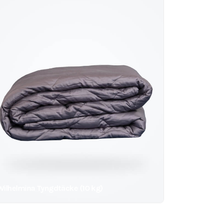
Wilhelmina Tyngdtäcke (10 kg)
95
kr