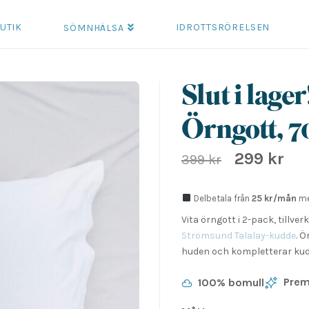
UTIK
IDROTTSRÖRELSEN
SÖMNHÄLSA
Slut i lage
Örngott, 7
299
kr
Det
Det
399
kr
ursprungliga
nuva
priset
prise
Delbetala från
25 kr/mån
me
var:
är:
Vita örngott i 2-pack, tillve
399 kr.
299 kr
Strömsund Talalay-kudde
. 
huden och kompletterar kud
Prem
100% bomull