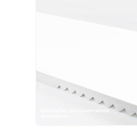
Björkvattnet zon-bäddmadrass
180x200 cm
13990
kr