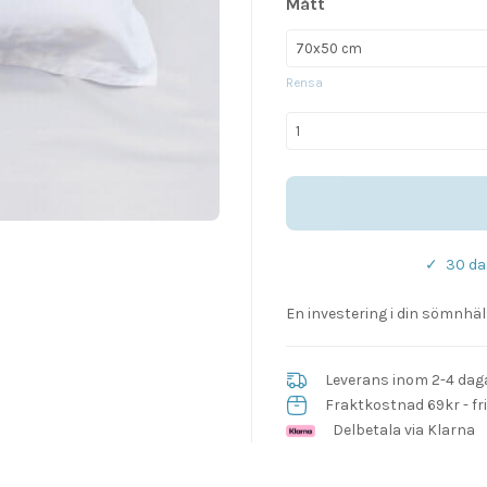
Mått
Rensa
Strömsund
örngott
mängd
✓
30 da
En investering i din sömnhä
Leverans inom 2-4 dag
Fraktkostnad 69kr - fri
Delbetala via Klarna